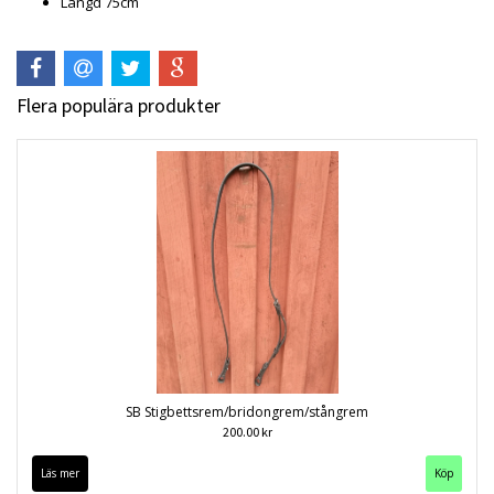
Längd 75cm
Flera populära produkter
SB Stigbettsrem/bridongrem/stångrem
200.00 kr
Läs mer
Köp