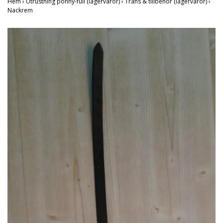
Hem
›
Utrustning ponny-full (lagervaror)
›
Träns & tillbehör (lagervaror)
›
Nackrem