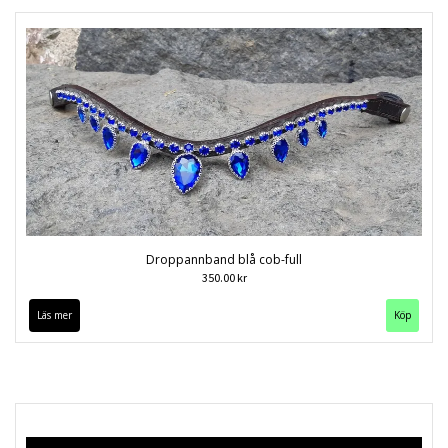
Droppannband blå cob-full
350.00 kr
Läs mer
Köp