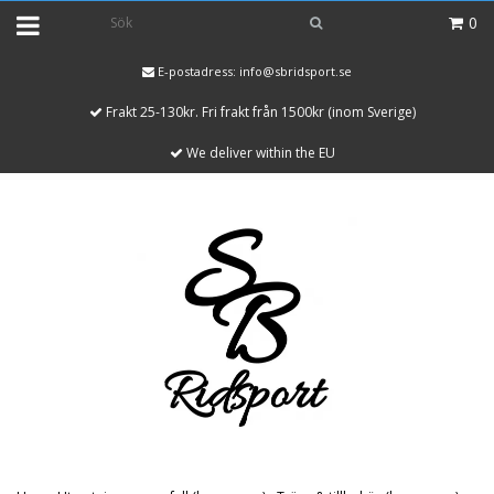
0
E-postadress:
info@sbridsport.se
Frakt 25-130kr. Fri frakt från 1500kr (inom Sverige)
We deliver within the EU