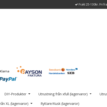
Frakt 25-130kr. Fri fr
DIY-Produkter
Utrustning från xfull (lagervaror)
Utrus
rån XL (lagervaror)
Ryttare/Kusk (lagervaror)