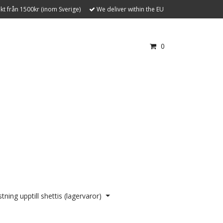
akt från 1500kr (inom Sverige)
We deliver within the EU
0
tning upptill shettis (lagervaror)