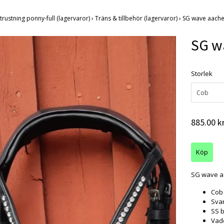
trustning ponny-full (lagervaror)
›
Träns & tillbehör (lagervaror)
›
SG wave aach
SG w
Storlek
Cob
885.00 k
SG wave 
Cob
Svar
SS 
Vad