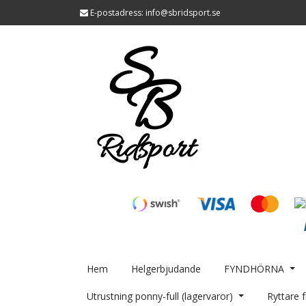
E-postadress:
info@sbridsport.se
Hem
Helgerbjudande
FYNDHÖRNA
Utrustning ponny-full (lagervaror)
Ryttare f