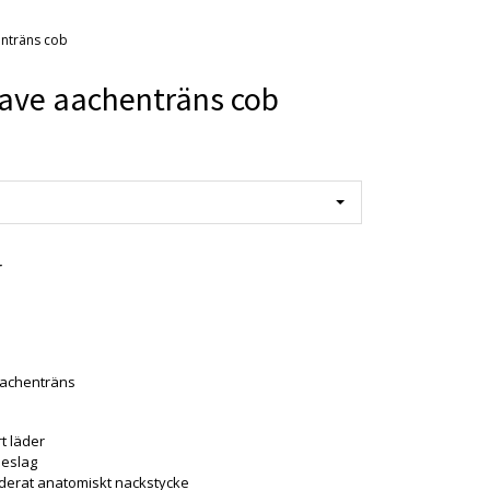
enträns cob
ave aachenträns cob
r
aachenträns
t läder
beslag
derat anatomiskt nackstycke