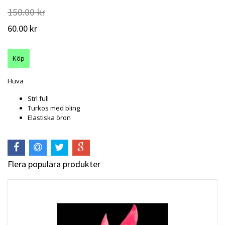
150.00 kr
60.00 kr
Huva
Strl full
Turkos med bling
Elastiska öron
Flera populära produkter