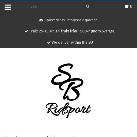
0
E-postadress:
info@sbridsport.se
Frakt 25-130kr. Fri frakt från 1500kr (inom Sverige)
We deliver within the EU