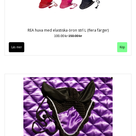
REA huva med elastiska öron strl L (flera färger)
100.00 kr
150.00 kr
Läs mer
Köp