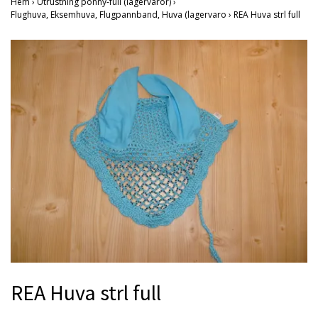
Hem
›
Utrustning ponny-full (lagervaror)
›
Flughuva, Eksemhuva, Flugpannband, Huva (lagervaro
›
REA Huva strl full
REA Huva strl full