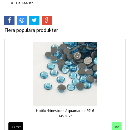
Ca 1440st
Flera populära produkter
Hotfix rhinestone Aquamarine SS16
145.00 kr
Läs mer
Köp