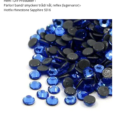
Hem
›
DIY-Produkter
›
Pärlor/ band/ smycken/ tråd/ nål, reflex (lagervaror)
›
Hotfix rhinestone Sapphire SS16