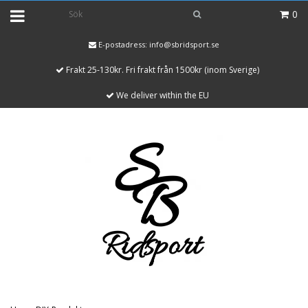
0
E-postadress:
info@sbridsport.se
Frakt 25-130kr. Fri frakt från 1500kr (inom Sverige)
We deliver within the EU