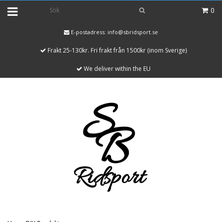
0
E-postadress:
info@sbridsport.se
Frakt 25-130kr. Fri frakt från 1500kr (inom Sverige)
We deliver within the EU