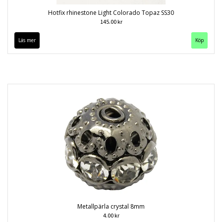
Hotfix rhinestone Light Colorado Topaz SS30
145.00 kr
Läs mer
Köp
Metallpärla crystal 8mm
4.00 kr