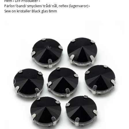
Hem
›
DIY-Produkter
›
Pärlor/ band/ smycken/ tråd/ nål, reflex (lagervaror)
›
Sew on kristaller Black glas 8mm