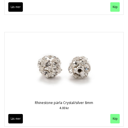
Läs mer
Köp
Rhinestone pärla Crystal/silver 8mm
4.00 kr
Läs mer
Köp