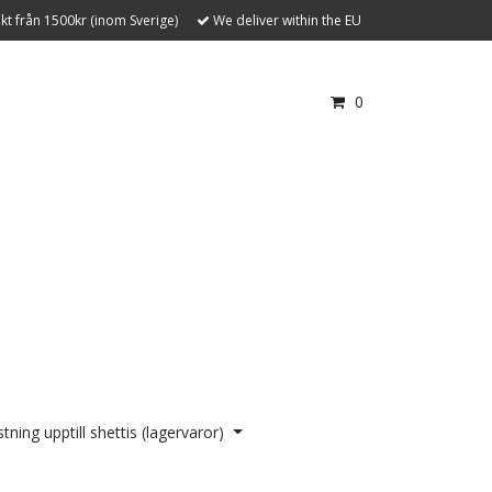
akt från 1500kr (inom Sverige)
We deliver within the EU
0
tning upptill shettis (lagervaror)