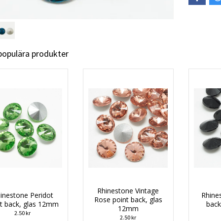
 populära produkter
Rhinestone Vintage
inestone Peridot
Rhines
Rose point back, glas
nt back, glas 12mm
back
12mm
2.50 kr
2.50 kr