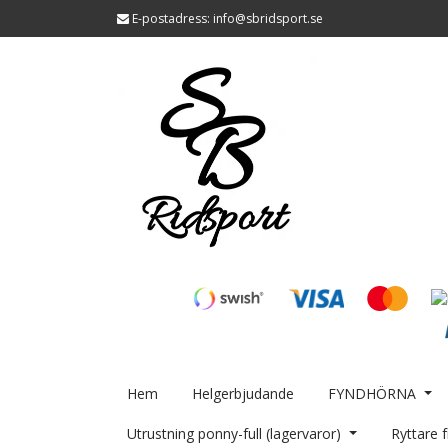
E-postadress:
info@sbridsport.se
Hem
Helgerbjudande
FYNDHÖRNA
Utrustning ponny-full (lagervaror)
Ryttare f