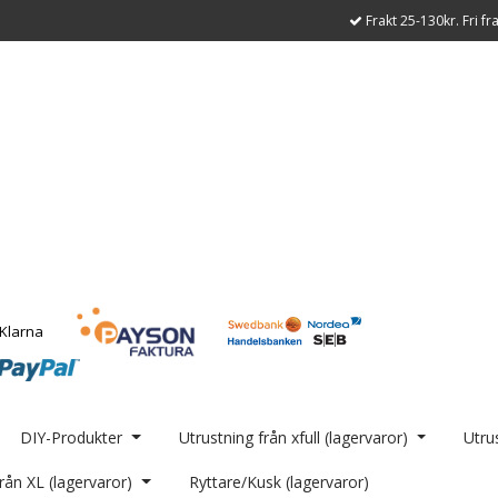
Frakt 25-130kr. Fri fr
DIY-Produkter
Utrustning från xfull (lagervaror)
Utrus
rån XL (lagervaror)
Ryttare/Kusk (lagervaror)