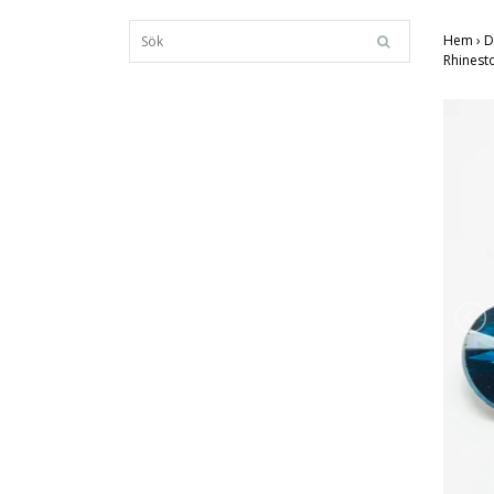
Hem
›
D
Rhinest