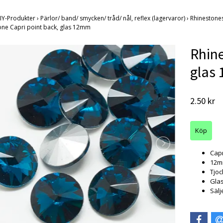
IY-Produkter
›
Pärlor/ band/ smycken/ tråd/ nål, reflex (lagervaror)
›
Rhinestones
one Capri point back, glas 12mm
Rhine
glas
2.50 kr
Capr
12
Tjo
Gla
Sälj