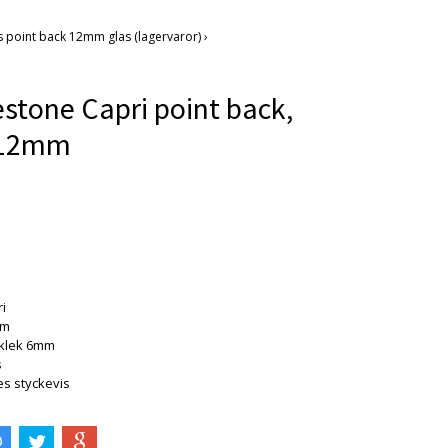
 point back 12mm glas (lagervaror)
›
stone Capri point back,
 12mm
i
mm
cklek 6mm
s
es styckevis