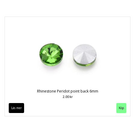
Rhinestone Peridot point back 6mm
2.00 kr
Läs mer
Köp