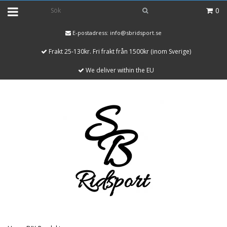
0
E-postadress:
info@sbridsport.se
Frakt 25-130kr. Fri frakt från 1500kr (inom Sverige)
We deliver within the EU