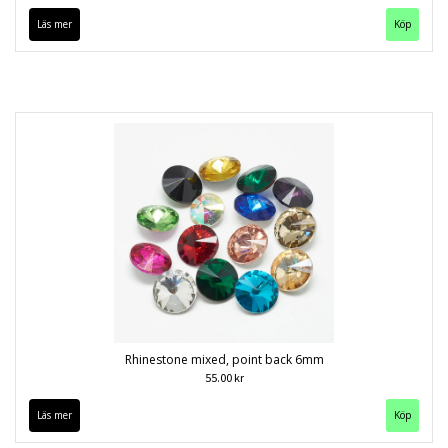
Läs mer
Köp
Rhinestone mixed, point back 6mm
55.00 kr
Läs mer
Köp