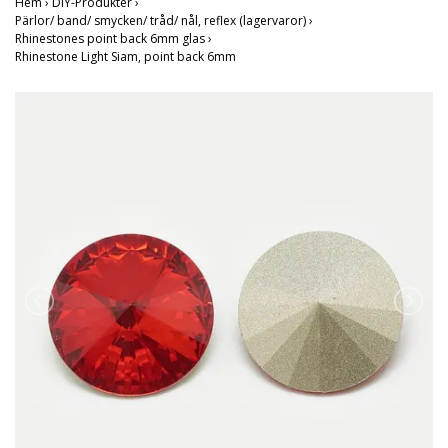
Hem
›
DIY-Produkter
›
Pärlor/ band/ smycken/ tråd/ nål, reflex (lagervaror)
›
Rhinestones point back 6mm glas
›
Rhinestone Light Siam, point back 6mm