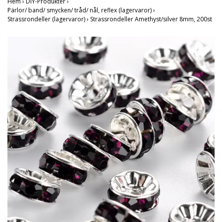
Hem
›
DIY-Produkter
›
Pärlor/ band/ smycken/ tråd/ nål, reflex (lagervaror)
›
Strassrondeller (lagervaror)
›
Strassrondeller Amethyst/silver 8mm, 200st