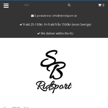
0
E-postadress:
info@sbridsport.se
Frakt 25-130kr. Fri frakt från 1500kr (inom Sverige)
We deliver within the EU