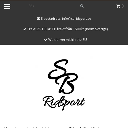
0
E-postadress:
info@sbridsport.se
Frakt 25-130kr. Fri frakt från 1500kr (inom Sverige)
We deliver within the EU