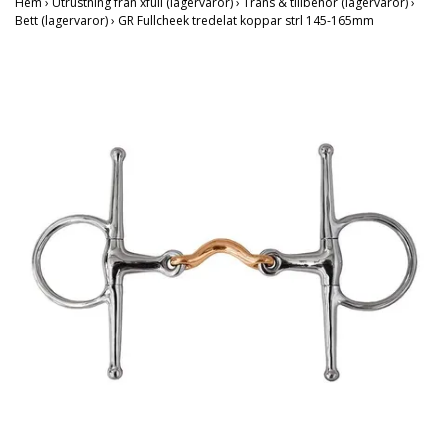
Hem
›
Utrustning från xfull (lagervaror)
›
Träns & tillbehör (lagervaror)
›
Bett (lagervaror)
›
GR Fullcheek tredelat koppar strl 145-165mm