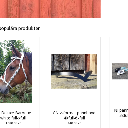
 populära produkter
NI pann
 Deluxe Baroque
CN v-format pannband
3xful
white full-xfull
4Xfull-6xfull
1 530.00 kr
140.00 kr