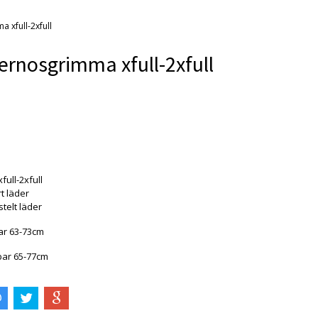
 xfull-2xfull
rnosgrimma xfull-2xfull
 är tyvärr slut i lager. :(
xfull-2xfull
t läder
 stelt läder
bar 63-73cm
lbar 65-77cm