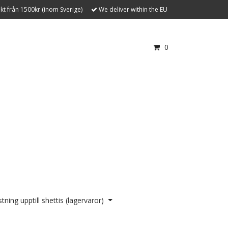
akt från 1500kr (inom Sverige)
We deliver within the EU
0
tning upptill shettis (lagervaror)