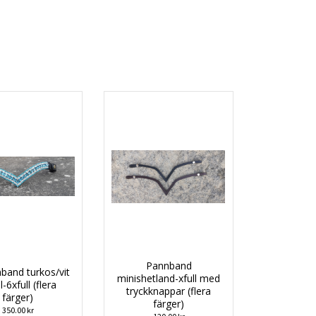
Pannband
band turkos/vit
minishetland-xfull med
l-6xfull (flera
tryckknappar (flera
färger)
färger)
350.00 kr