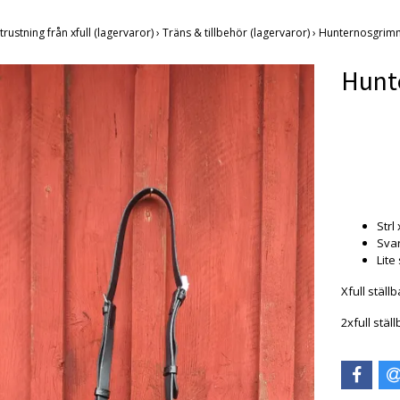
trustning från xfull (lagervaror)
›
Träns & tillbehör (lagervaror)
›
Hunternosgrimma
Hunte
Produkten
Strl 
Svar
Lite
Xfull ställ
2xfull stäl