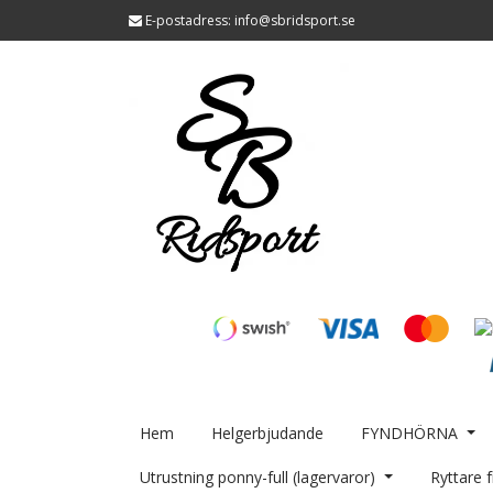
E-postadress:
info@sbridsport.se
Hem
Helgerbjudande
FYNDHÖRNA
Utrustning ponny-full (lagervaror)
Ryttare f