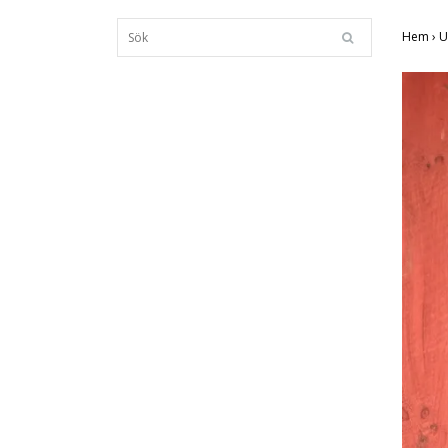
Hem
›
U