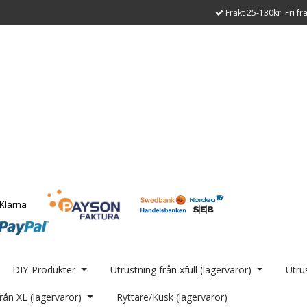
Frakt 25-130kr. Fri fr
DIY-Produkter
Utrustning från xfull (lagervaror)
Utrus
rån XL (lagervaror)
Ryttare/Kusk (lagervaror)