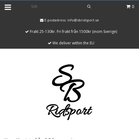
0
E-postadress:
info@sbridsport.se
Frakt 25-130kr. Fri frakt från 1500kr (inom Sverige)
We deliver within the EU