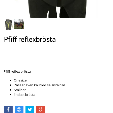
Pfiff reflexbrösta
Produkten är tyvärr slut i lager. :(
Pfiff reflex brösta
Onesize
Passar även kallblod se sista bild
Ställbar
Endast brösta