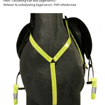
Hem
›
Utrustning från xfull (lagervaror)
›
Reflexer & Lednelysning (lagervaror)
›
Pfiff reflexbrösta