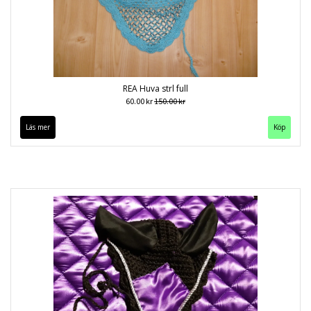
REA Huva strl full
60.00 kr
150.00 kr
Läs mer