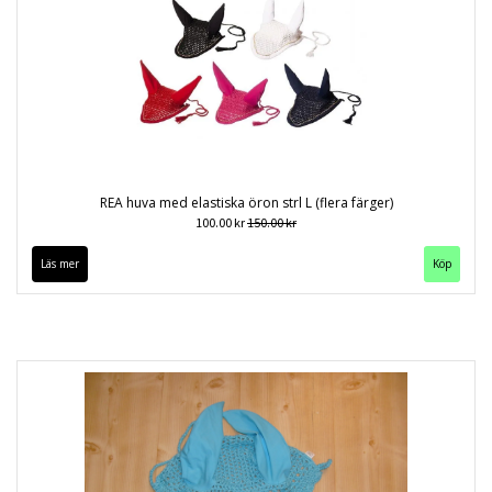
REA huva med elastiska öron strl L (flera färger)
100.00 kr
150.00 kr
Läs mer
Köp