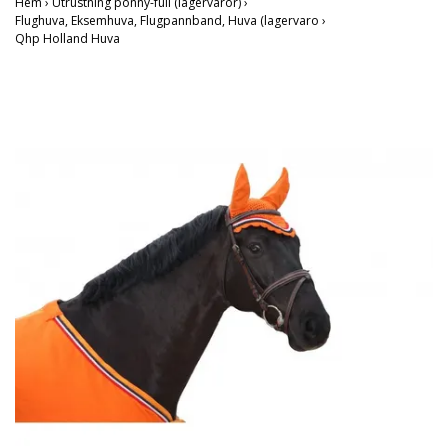
Hem
›
Utrustning ponny-full (lagervaror)
›
Flughuva, Eksemhuva, Flugpannband, Huva (lagervaro
›
Qhp Holland Huva