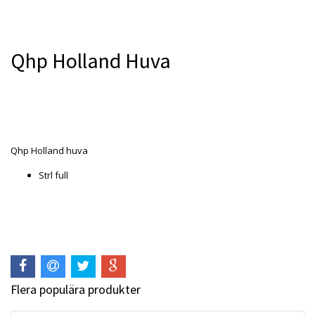
Qhp Holland Huva
Produkten är tyvärr slut i lager. :(
Qhp Holland huva
Strl full
Flera populära produkter