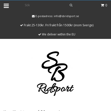
0
E-postadress:
info@sbridsport.se
Frakt 25-130kr. Fri frakt från 1500kr (inom Sverige)
We deliver within the EU